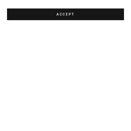
DON
ACCEPT
Devenez un membre ou
compagnon
MEMBRE
GET DIRECTIONS